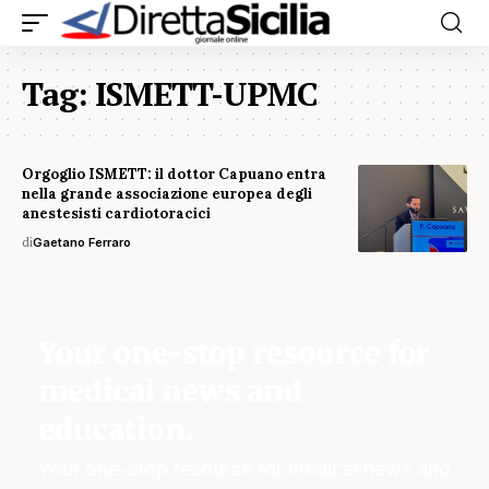
Tag:
ISMETT-UPMC
Orgoglio ISMETT: il dottor Capuano entra
nella grande associazione europea degli
anestesisti cardiotoracici
di
Gaetano Ferraro
Your one-stop resource for
medical news and
education.
Your one-stop resource for medical news and