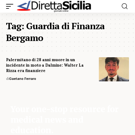
Tag:
Guardia di Finanza
Bergamo
Palermitano di 28 anni muore in un
incidente in moto a Dalmine: Walter La
Rizza era finanziere
di
Gaetano Ferraro
Your one-stop resource for
medical news and
education.