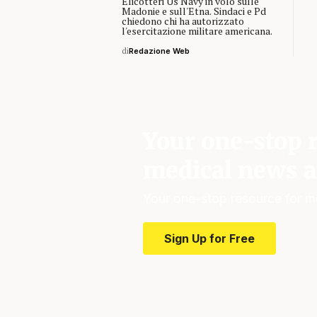
Elicotteri Us Navy in volo sulle
Madonie e sull'Etna. Sindaci e Pd
chiedono chi ha autorizzato
l'esercitazione militare americana.
di
Redazione Web
Your one-stop r
medical news a
Your one-stop resource for m
Sign Up for Free