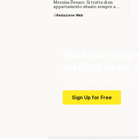
Messina Denaro. Si tratta di un
appartamento situato sempre a…
di
Redazione Web
Your one-stop r
medical news a
Your one-stop resource for m
Sign Up for Free