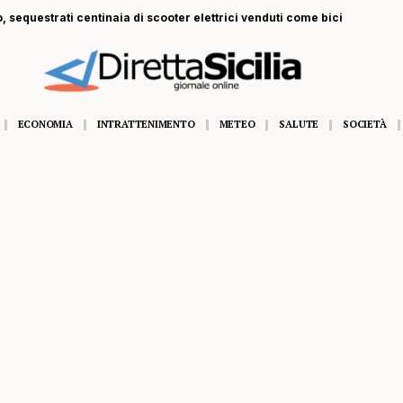
, sequestrati centinaia di scooter elettrici venduti come bici
ECONOMIA
INTRATTENIMENTO
METEO
SALUTE
SOCIETÀ