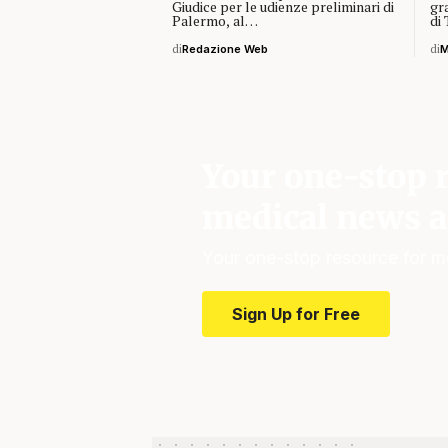
Giudice per le udienze preliminari di
gr
Palermo, al…
di
di
Redazione Web
di
M
Your one-stop r
medical news a
Your one-stop resource for m
Sign Up for Free