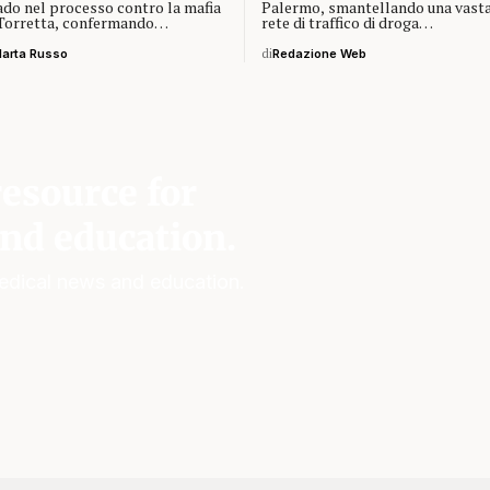
ado nel processo contro la mafia
Palermo, smantellando una vast
 Torretta, confermando…
rete di traffico di droga…
arta Russo
di
Redazione Web
esource for
nd education.
edical news and education.