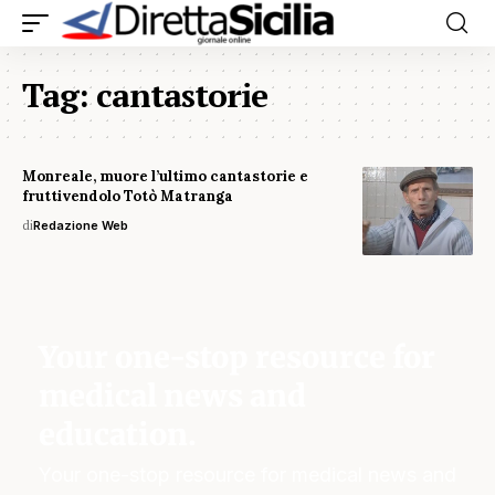
Tag:
cantastorie
Monreale, muore l’ultimo cantastorie e
fruttivendolo Totò Matranga
di
Redazione Web
Your one-stop resource for
medical news and
education.
Your one-stop resource for medical news and