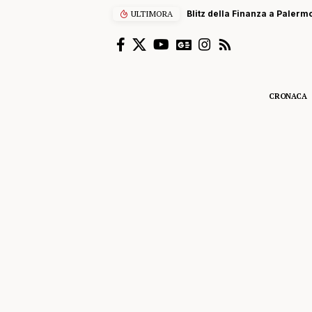
i centinaia di scooter elettrici venduti come bici
ULTIMORA
CRONACA