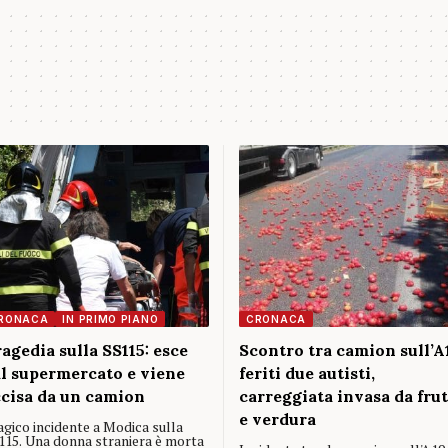
RONACA
IN PRIMO PIANO
CRONACA
agedia sulla SS115: esce
Scontro tra camion sull’A
l supermercato e viene
feriti due autisti,
cisa da un camion
carreggiata invasa da frut
e verdura
agico incidente a Modica sulla
115. Una donna straniera è morta