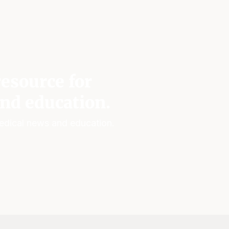
esource for
nd education.
edical news and education.