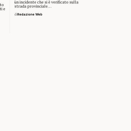
un incidente che si è verificato sulla
to
strada provinciale…
ti e
di
Redazione Web