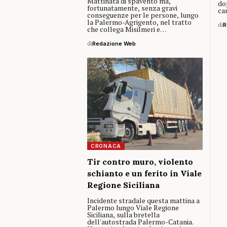
Mattinata di spavento ma,
do
fortunatamente, senza gravi
ca
conseguenze per le persone, lungo
la Palermo-Agrigento, nel tratto
di
R
che collega Misilmeri e…
di
Redazione Web
CRONACA
Tir contro muro, violento
schianto e un ferito in Viale
Regione Siciliana
Incidente stradale questa mattina a
Palermo lungo Viale Regione
Siciliana, sulla bretella
dell'autostrada Palermo-Catania.