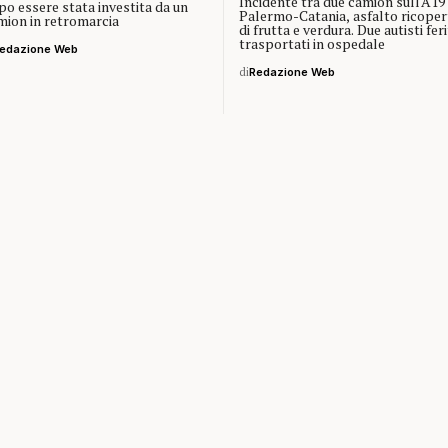
Incidente tra due camion sull'A19
po essere stata investita da un
Palermo-Catania, asfalto ricoper
mion in retromarcia
di frutta e verdura. Due autisti feri
trasportati in ospedale
edazione Web
di
Redazione Web