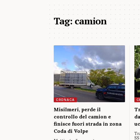
Tag:
camion
CRONACA
C
Misilmeri, perde il
Tr
controllo del camion e
da
finisce fuori strada in zona
uc
Coda di Volpe
Tr
SS