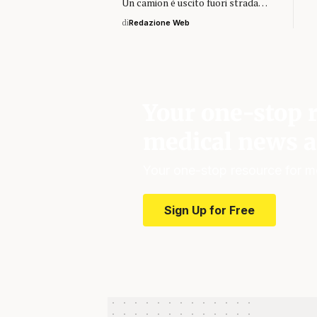
Un camion è uscito fuori strada…
di
Redazione Web
Your one-stop r
medical news a
Your one-stop resource for m
Sign Up for Free