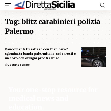
Tag:
blitz carabinieri polizia
Palermo
Bancomat fatti saltare con l’esplosivo:
sgominata banda palermitana, sei arresti e
un covo con ordigni pronti all’uso
di
Gaetano Ferraro
Your one-stop resource for
medical news and
education.