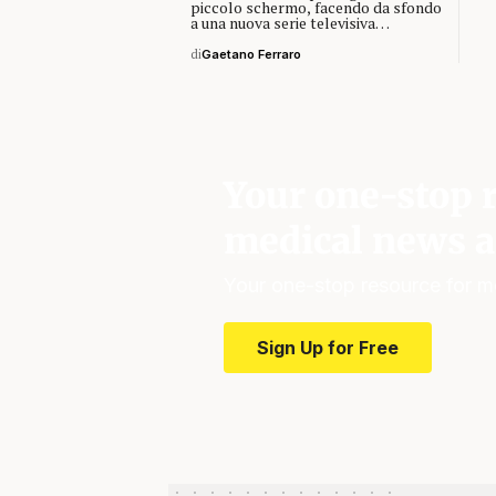
piccolo schermo, facendo da sfondo
a una nuova serie televisiva…
di
Gaetano Ferraro
Your one-stop r
medical news a
Your one-stop resource for m
Sign Up for Free