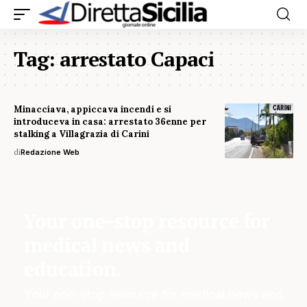
Tag:
arrestato Capaci
Minacciava, appiccava incendi e si
introduceva in casa: arrestato 36enne per
stalking a Villagrazia di Carini
di
Redazione Web
Your one-stop resource for
medical news and
education.
Your one-stop resource for medical news and