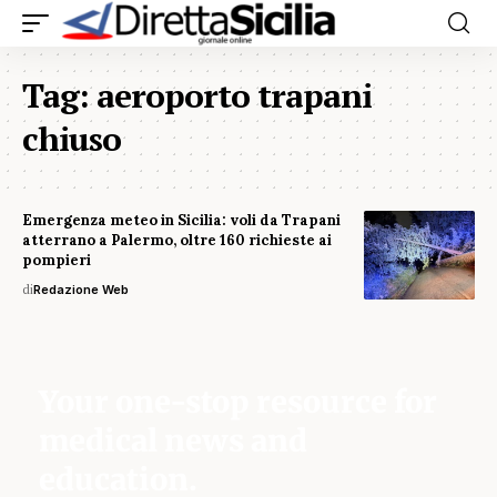
Tag:
aeroporto trapani
chiuso
Emergenza meteo in Sicilia: voli da Trapani
atterrano a Palermo, oltre 160 richieste ai
pompieri
di
Redazione Web
Your one-stop resource for
medical news and
education.