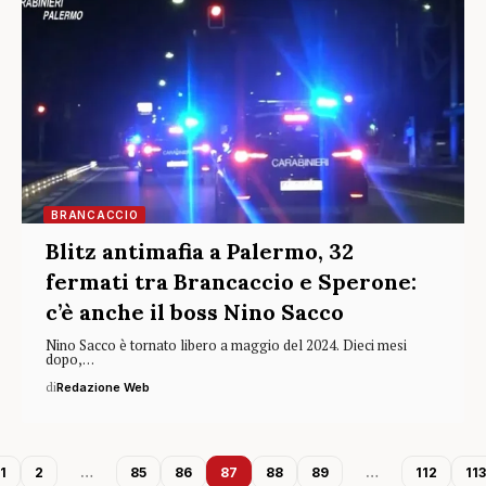
BRANCACCIO
Blitz antimafia a Palermo, 32
fermati tra Brancaccio e Sperone:
c’è anche il boss Nino Sacco
Nino Sacco è tornato libero a maggio del 2024. Dieci mesi
dopo,…
di
Redazione Web
1
2
…
85
86
87
88
89
…
112
113