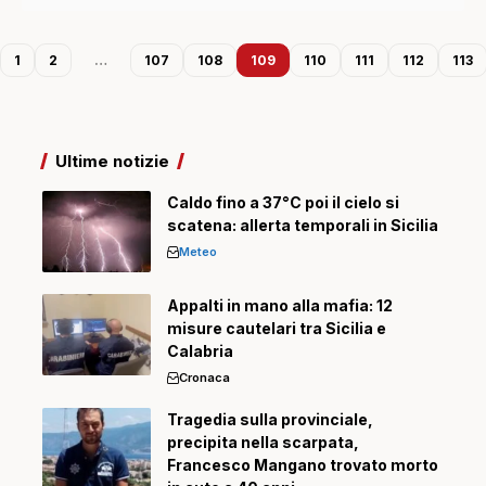
1
2
…
107
108
109
110
111
112
113
Ultime notizie
Caldo fino a 37°C poi il cielo si
scatena: allerta temporali in Sicilia
Meteo
Appalti in mano alla mafia: 12
misure cautelari tra Sicilia e
Calabria
Cronaca
Tragedia sulla provinciale,
precipita nella scarpata,
Francesco Mangano trovato morto