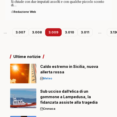
Si chiude con due imputati assolti e con qualche piccolo sconto
di…
di
Redazione Web
…
3.007
3.008
3.009
3.010
3.011
…
3.13
Ultime notizie
Caldo estremo in Sicilia, nuova
allerta rossa
Meteo
Sub ucciso dall’elica di un
gommone a Lampedusa, la
fidanzata assiste alla tragedia
Cronaca