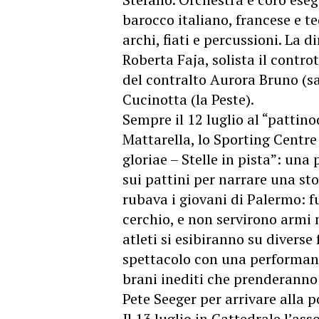
barocco italiano, francese e t
archi, fiati e percussioni. La d
Roberta Faja, solista il contr
del contralto Aurora Bruno (sa
Cucinotta (la Peste).
Sempre il 12 luglio al “patti
Mattarella, lo Sporting Centr
gloriae – Stelle in pista”: una
sui pattini per narrare una st
rubava i giovani di Palermo: f
cerchio, e non servirono armi n
atleti si esibiranno su diverse
spettacolo con una performanc
brani inediti che prenderanno s
Pete Seeger per arrivare alla p
Il 13 luglio in Cattedrale l’a