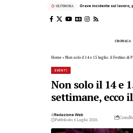
ULTIMORA
“Enjoy’s Jazz… e non solo”: 
CRONACA
Home
»
Non solo il 14 e 15 luglio: il Festino 
EVENTI
Non solo il 14 e 1
settimane, ecco 
di
Redazione Web
Condiv
Pubblicato 6 Luglio 2026