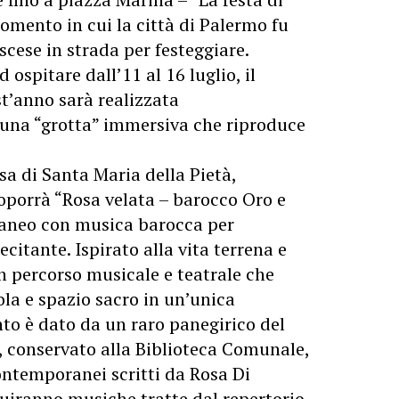
omento in cui la città di Palermo fu
 scese in strada per festeggiare.
 ospitare dall’11 al 16 luglio, il
st’anno sarà realizzata
, una “grotta” immersiva che riproduce
esa di Santa Maria della Pietà,
roporrà “Rosa velata – barocco Oro e
aneo con musica barocca per
recitante. Ispirato alla vita terrena e
un percorso musicale e teatrale che
la e spazio sacro in un’unica
to è dato da un raro panegirico del
, conservato alla Biblioteca Comunale,
contemporanei scritti da Rosa Di
guiranno musiche tratte dal repertorio