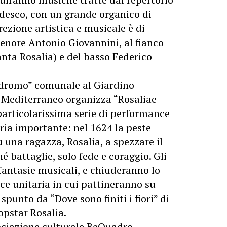
edesco, con un grande organico di
irezione artistica e musicale è di
otenore Antonio Giovannini, al fianco
nta Rosalia) e del basso Federico
nodromo” comunale al Giardino
e Mediterraneo organizza “Rosaliae
 particolarissima serie di performance
oria importante: nel 1624 la peste
u una ragazza, Rosalia, a spezzare il
é battaglie, solo fede e coraggio. Gli
 fantasie musicali, e chiuderanno lo
e unitaria in cui pattineranno su
punto da “Dove sono finiti i fiori” di
opstar Rosalia.
ssociazione culturale BeQuadro