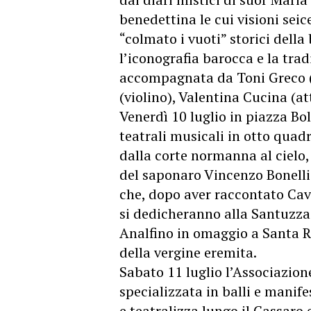
benedettina le cui visioni se
“colmato i vuoti” storici della
l’iconografia barocca e la trad
accompagnata da Toni Greco 
(violino), Valentina Cucina (at
Venerdì 10 luglio in piazza Bo
teatrali musicali in otto quadr
dalla corte normanna al cielo,
del saponaro Vincenzo Bonelli
che, dopo aver raccontato Cava
si dedicheranno alla Santuzza:
Analfino in omaggio a Santa R
della vergine eremita.
Sabato 11 luglio l’Associazion
specializzata in balli e manif
e teatralizza lungo il Cassaro 