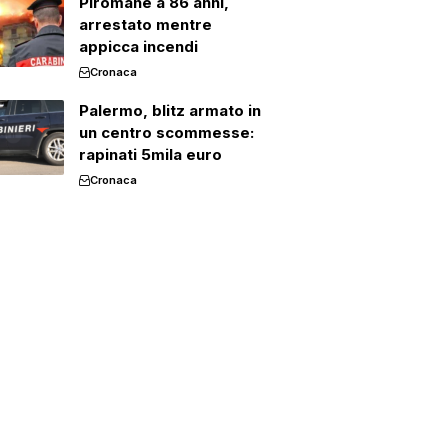
Piromane a 86 anni,
arrestato mentre
appicca incendi
Cronaca
Palermo, blitz armato in
un centro scommesse:
rapinati 5mila euro
Cronaca