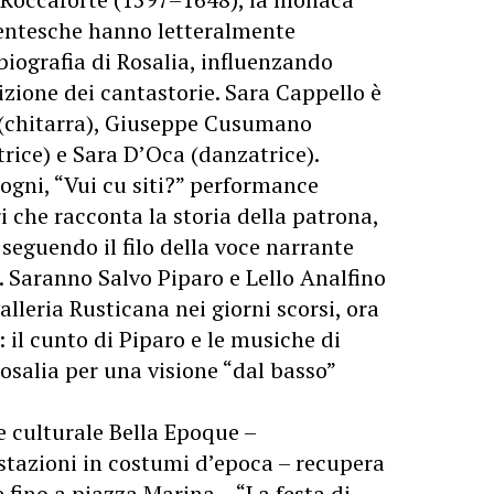
icentesche hanno letteralmente
 biografia di Rosalia, influenzando
izione dei cantastorie. Sara Cappello è
(chitarra), Giuseppe Cusumano
trice) e Sara D’Oca (danzatrice).
logni, “Vui cu siti?” performance
i che racconta la storia della patrona,
 seguendo il filo della voce narrante
. Saranno Salvo Piparo e Lello Analfino
lleria Rusticana nei giorni scorsi, ora
 il cunto di Piparo e le musiche di
osalia per una visione “dal basso”
e culturale Bella Epoque –
estazioni in costumi d’epoca – recupera
e fino a piazza Marina – “La festa di