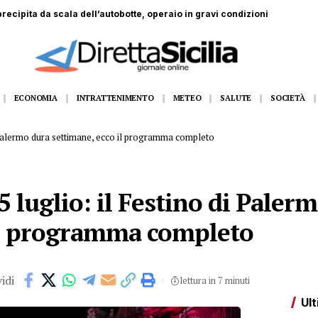
dall’11 al 14 agosto Gangi appuntamento con la grande musica dal vivo
ECONOMIA
INTRATTENIMENTO
METEO
SALUTE
SOCIETÀ
di Palermo dura settimane, ecco il programma completo
5 luglio: il Festino di Paler
il programma completo
idi
lettura in 7 minuti
Ult