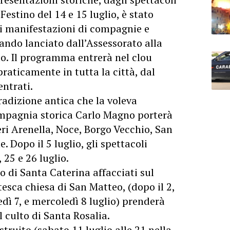
 Festino del 14 e 15 luglio, è stato
di manifestazioni di compagnie e
bando lanciato dall’Assessorato alla
o. Il programma entrerà nel clou
praticamente in tutta la città, dal
entrati.
radizione antica che la voleva
compagnia storica Carlo Magno porterà
eri Arenella, Noce, Borgo Vecchio, San
. Dopo il 5 luglio, gli spettacoli
, 25 e 26 luglio.
 di Santa Caterina affacciati sul
tesca chiesa di San Matteo, (dopo il 2,
ì 7, e mercoledì 8 luglio) prenderà
 culto di Santa Rosalia.
struito (sabato 11 luglio alle 21 nella