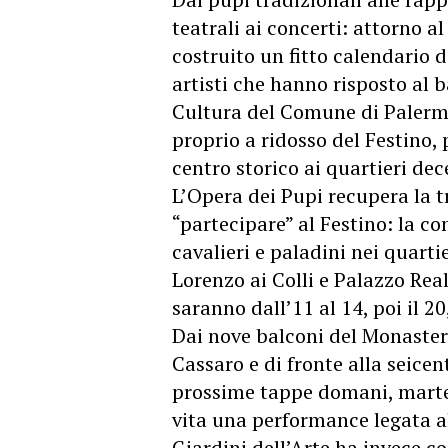
teatrali ai concerti: attorno al
costruito un fitto calendario 
artisti che hanno risposto al 
Cultura del Comune di Palerm
proprio a ridosso del Festino, 
centro storico ai quartieri dec
L’Opera dei Pupi recupera la t
“partecipare” al Festino: la 
cavalieri e paladini nei quarti
Lorenzo ai Colli e Palazzo Reale
saranno dall’11 al 14, poi il 20
Dai nove balconi del Monastero
Cassaro e di fronte alla seicen
prossime tappe domani, marted
vita una performance legata al
Giardini dell’Arte ha invece co