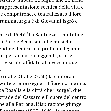
rappresentazione scenica della vita e
e compatrone, e teatralizzato il loro
drammaturgia è di Giovanni Isgrò e
onte di Pietà “La Santuzza – cuntata e
di Paride Benassai sulle musiche
Incudine dedicato al profondo legame
no spettacolo tra leggende, storie
rivisitate affidato alla voce di due tra
.
io (dalle 21 alle 22.30) la cantora e
senterà la rassegna “Il fiore normanno.
ta Rosalia e la città che risorge”, due
strade del Cassaro e il cuore del centro
one alla Patrona. L’ispirazione giunge
a Roccaforte (1597–1648), la monaca