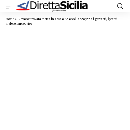
Home
»
Giovane trovata morta in casa a 33 anni: a scoprirla i genitori, ipotesi
malore improvviso