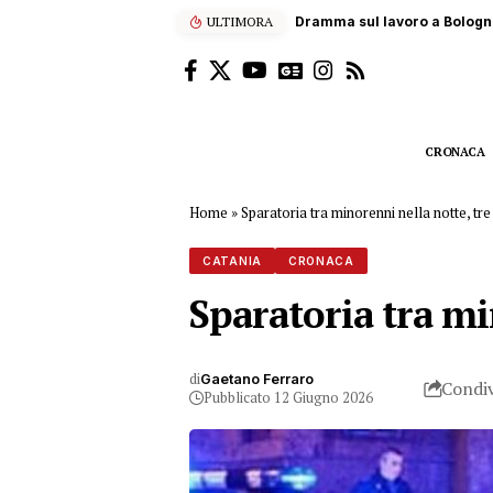
ULTIMORA
Fontana di lava sull’Etna, ae
CRONACA
Home
»
Sparatoria tra minorenni nella notte, tr
CATANIA
CRONACA
Sparatoria tra mi
di
Gaetano Ferraro
Condiv
Pubblicato 12 Giugno 2026