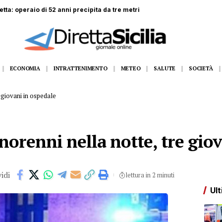
rei dirottati da Roma e Napoli
ECONOMIA
INTRATTENIMENTO
METEO
SALUTE
SOCIETÀ
e giovani in ospedale
norenni nella notte, tre gio
idi
lettura in 2 minuti
Ult