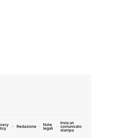
Invia un
ivacy
Note
Redazione
comunicato
licy
legali
stampa