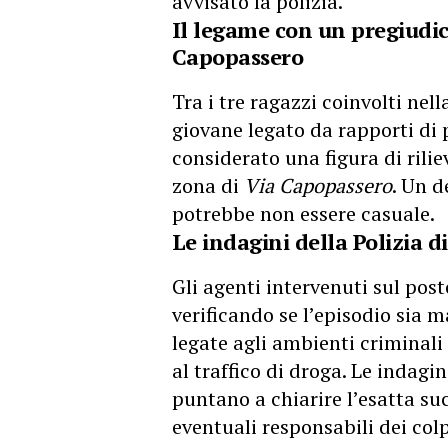
avvisato la polizia.
Il legame con un pregiudic
Capopassero
Tra i tre ragazzi coinvolti nel
giovane legato da rapporti di
considerato una figura di rilie
zona di
Via Capopassero
. Un d
potrebbe non essere casuale.
Le indagini della Polizia d
Gli agenti intervenuti sul pos
verificando se l’episodio sia 
legate agli ambienti criminali 
al traffico di droga. Le indagin
puntano a chiarire l’esatta su
eventuali responsabili dei colp