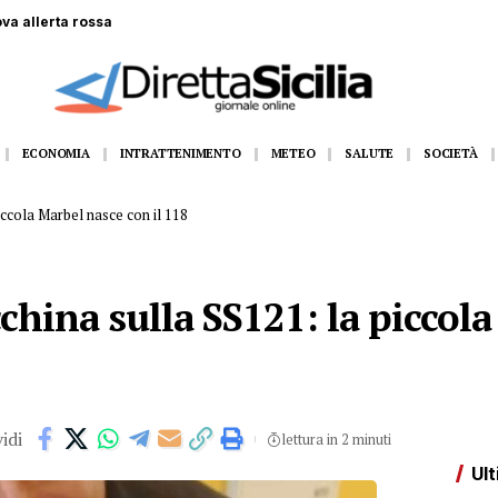
 gommone a Lampedusa, la fidanzata assiste alla tragedia
ECONOMIA
INTRATTENIMENTO
METEO
SALUTE
SOCIETÀ
iccola Marbel nasce con il 118
china sulla SS121: la piccol
idi
lettura in 2 minuti
Ult