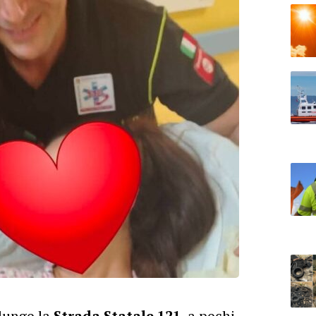
lungo la
Strada Statale 121
, a pochi