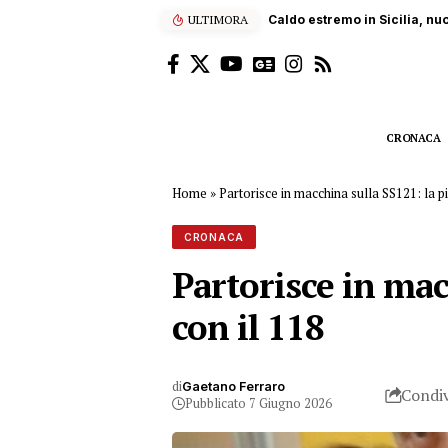
ULTIMORA
Sub ucciso dall’elica di un
CRONACA
Home
»
Partorisce in macchina sulla SS121: la p
CRONACA
Partorisce in mac
con il 118
di
Gaetano Ferraro
Condiv
Pubblicato 7 Giugno 2026