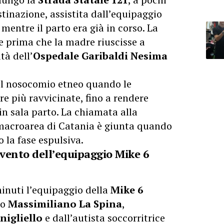
stinazione, assistita dall’equipaggio
entre il parto era già in corso. La
ce prima che la madre riuscisse a
tà dell’
Ospedale Garibaldi Nesima
 il nosocomio etneo quando le
re più ravvicinate, fino a rendere
in sala parto. La chiamata alla
 macroarea di Catania è giunta quando
o la fase espulsiva.
ervento dell’equipaggio Mike 6
minuti l’equipaggio della
Mike 6
co
Massimiliano La Spina
,
nigliello
e dall’autista soccorritrice