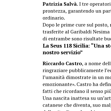
Patrizia Salvà
. I tre operato
prontezza, garantendo un parto
ordinario.
Dopo le prime cure sul posto
trasferite al Garibaldi Nesima 
di entrambe sono risultate bu
La Seus 118 Sicilia: “Una s
nostro servizio”
Riccardo Castro
, a nome dell
ringraziare pubblicamente l’eq
l’umanità dimostrate in un m
emozionante». Castro ha defini
fatti che ricordano il senso p
Una nascita inattesa su un’arte
catanese che diventa, suo mal