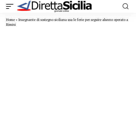
Home
»
Insegnante di sostegno siciliana usa le ferie per seguire alunno operato a
Rimini