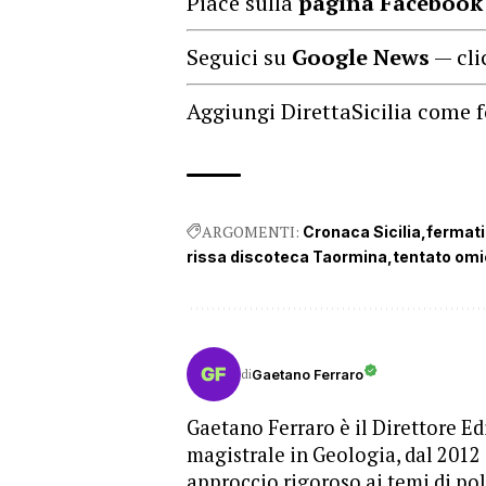
Piace sulla
pagina Facebook
Seguici su
Google News
— cli
Aggiungi DirettaSicilia come f
ARGOMENTI:
Cronaca Sicilia
fermati
rissa discoteca Taormina
tentato omi
di
Gaetano Ferraro
Gaetano Ferraro è il Direttore Edi
magistrale in Geologia, dal 2012
approccio rigoroso ai temi di pol