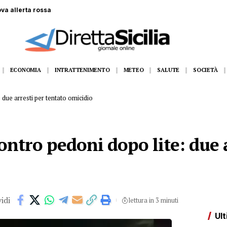
 gommone a Lampedusa, la fidanzata assiste alla tragedia
ECONOMIA
INTRATTENIMENTO
METEO
SALUTE
SOCIETÀ
due arresti per tentato omicidio
ntro pedoni dopo lite: due a
idi
lettura in 3 minuti
Ult