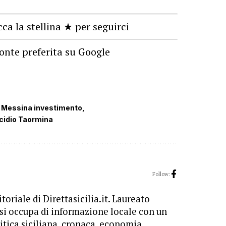
cca la stellina ★ per seguirci
onte preferita su Google
 Messina investimento
cidio Taormina
Follow:
toriale di Direttasicilia.it. Laureato
 si occupa di informazione locale con un
itica siciliana, cronaca, economia,