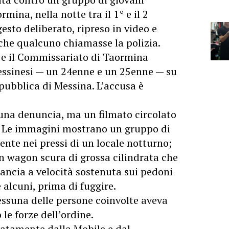
mina, nella notte tra il 1° e il 2
esto deliberato, ripreso in video e
 che qualcuno chiamasse la polizia.
 e il Commissariato di Taormina
ssinesi — un 24enne e un 25enne — su
pubblica di Messina. L’accusa è
 una denuncia, ma un filmato circolato
no. Le immagini mostrano un gruppo di
nte nei pressi di un locale notturno;
on wagon scura di grossa cilindrata che
ancia a velocità sostenuta sui pedoni
 alcuni, prima di fuggire.
ssuna delle persone coinvolte aveva
le forze dell’ordine.
atamente dalla Mobile e dal