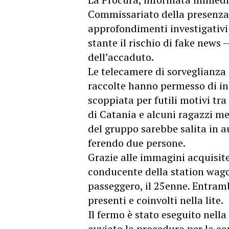
Commissariato della presenza d
approfondimenti investigativi p
stante il rischio di fake news 
dell’accaduto.
Le telecamere di sorveglianza 
raccolte hanno permesso di inq
scoppiata per futili motivi tr
di Catania e alcuni ragazzi mes
del gruppo sarebbe salita in au
ferendo due persone.
Grazie alle immagini acquisite,
conducente della station wago
passeggero, il 25enne. Entramb
presenti e coinvolti nella lite.
Il fermo è stato eseguito nell
avviato la procedura per la c