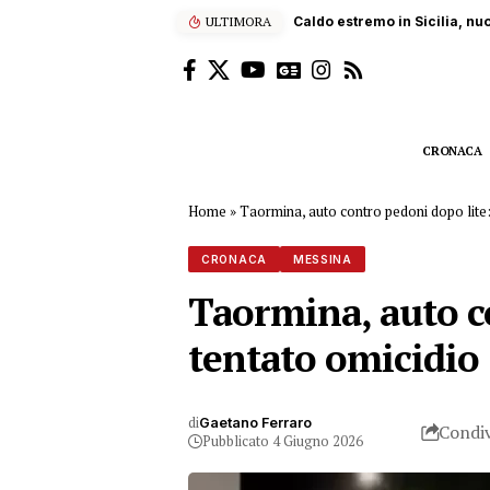
ULTIMORA
Sub ucciso dall’elica di un
CRONACA
Home
»
Taormina, auto contro pedoni dopo lite: 
CRONACA
MESSINA
Taormina, auto co
tentato omicidio
di
Gaetano Ferraro
Condiv
Pubblicato 4 Giugno 2026