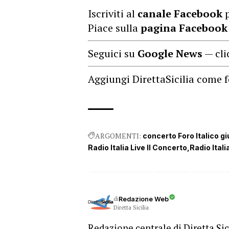
Iscriviti al
canale Facebook
p
Piace sulla
pagina Facebook
Seguici su
Google News
— cli
Aggiungi DirettaSicilia come f
ARGOMENTI:
concerto Foro Italico g
Radio Italia Live Il Concerto
Radio Ital
di
Redazione Web
Diretta Sicilia
Redazione centrale di Diretta Sici