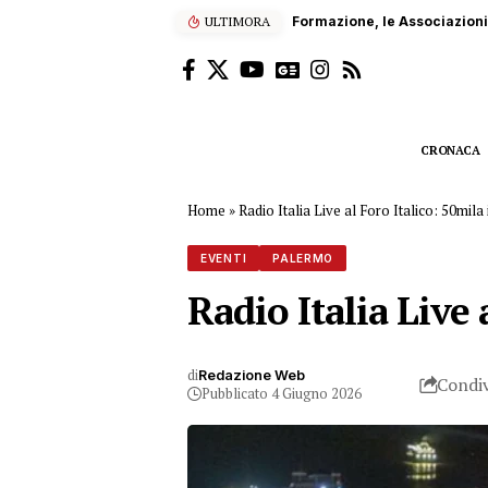
tta, garantito l’anno scolastico»
ULTIMORA
Blitz della Finanza a Palermo
CRONACA
Home
»
Radio Italia Live al Foro Italico: 50mila
EVENTI
PALERMO
Radio Italia Live 
di
Redazione Web
Condiv
Pubblicato 4 Giugno 2026