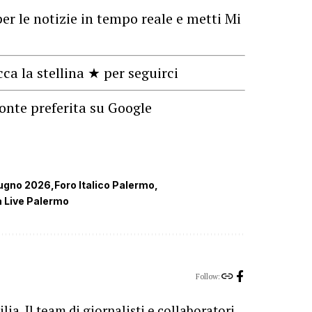
er le notizie in tempo reale e metti Mi
cca la stellina ★ per seguirci
onte preferita su Google
iugno 2026
Foro Italico Palermo
ia Live Palermo
Follow:
lia. Il team di giornalisti e collaboratori