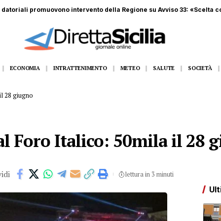
, sequestrati centinaia di scooter elettrici venduti come bici
ECONOMIA
INTRATTENIMENTO
METEO
SALUTE
SOCIETÀ
 il 28 giugno
al Foro Italico: 50mila il 28 
idi
lettura in 3 minuti
Ult