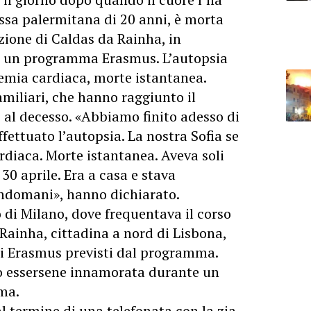
tessa palermitana di 20 anni, è morta
zione di Caldas da Rainha, in
er un programma Erasmus. L’autopsia
hemia cardiaca, morte istantanea.
familiari, che hanno raggiunto il
e al decesso. «Abbiamo finito adesso di
fettuato l’autopsia. La nostra Sofia se
rdiaca. Morte istantanea. Aveva soli
30 aprile. Era a casa e stava
indomani», hanno dichiarato.
co di Milano, dove frequentava il corso
 Rainha, cittadina a nord di Lisbona,
 di Erasmus previsti dal programma.
po essersene innamorata durante un
ma.
al termine di una telefonata con la zia