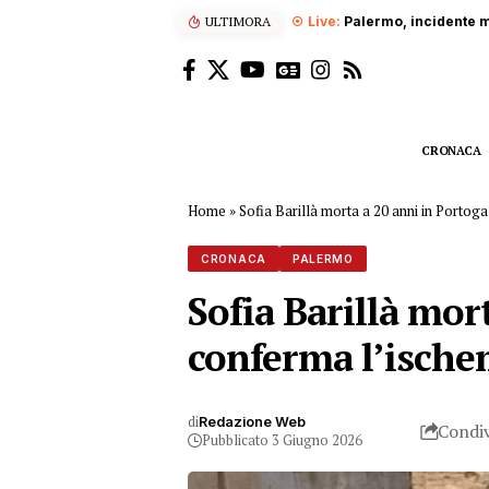
ULTIMORA
Palermo, incidente m
CRONACA
Home
»
Sofia Barillà morta a 20 anni in Portoga
CRONACA
PALERMO
Sofia Barillà mor
conferma l’ische
di
Redazione Web
Condiv
Pubblicato 3 Giugno 2026