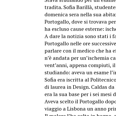
tradita. Sofia Barillà, studen
domenica sera nella sua abita
Portogallo, dove si trovava p
ha escluso cause esterne: isc
A dare la notizia sono stati i 
Portogallo nelle ore successiv
parlare con il medico che ha ef
n’è andata per un’ischemia ca
vent’anni, appena compiuti, il 
studiando: aveva un esame l’
Sofia era iscritta al Politecni
di laurea in Design. Caldas da
era la sua base per i sei mesi
Aveva scelto il Portogallo do
viaggio a Lisbona un anno pri
Il malore l’ha colta in bagno, 