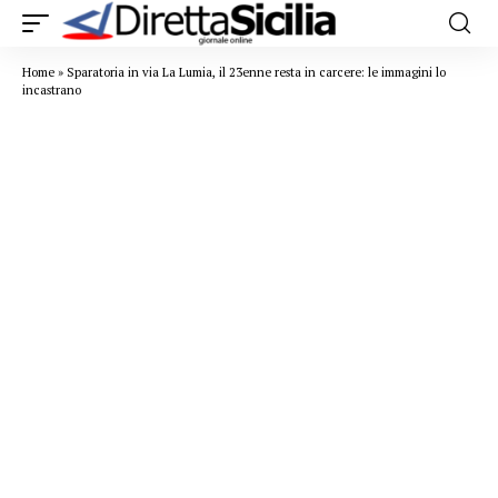
Home
»
Sparatoria in via La Lumia, il 23enne resta in carcere: le immagini lo
incastrano