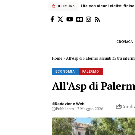
ULTIMORA
Paura a Balestrate: bimba d
CRONACA
Home
»
All’Asp di Palermo assunti 35 tra infermie
ECONOMIA
PALERMO
All’Asp di Palermo
di
Redazione Web
Condiv
Pubblicato 12 Maggio 2026