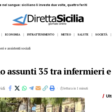
i 5 anni scompare in spiaggia
ECONOMIA
INTRATTENIMENTO
METEO
SALUTE
SOCIETÀ
ri e assistenti sociali
 assunti 35 tra infermieri e 
idi
lettura in 1 minuti
Ult