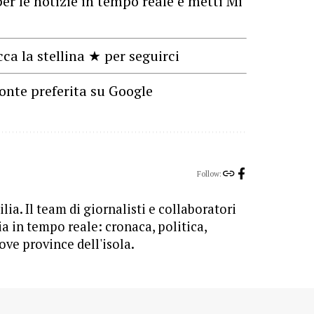
er le notizie in tempo reale e metti Mi
cca la stellina ★ per seguirci
onte preferita su Google
Follow:
lia. Il team di giornalisti e collaboratori
ia in tempo reale: cronaca, politica,
ove province dell'isola.