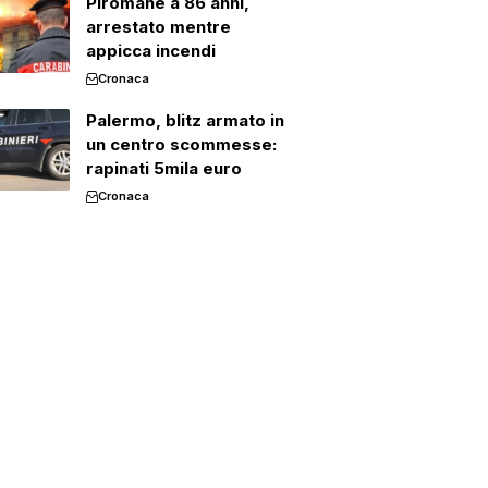
Piromane a 86 anni,
arrestato mentre
appicca incendi
Cronaca
Palermo, blitz armato in
un centro scommesse:
rapinati 5mila euro
Cronaca