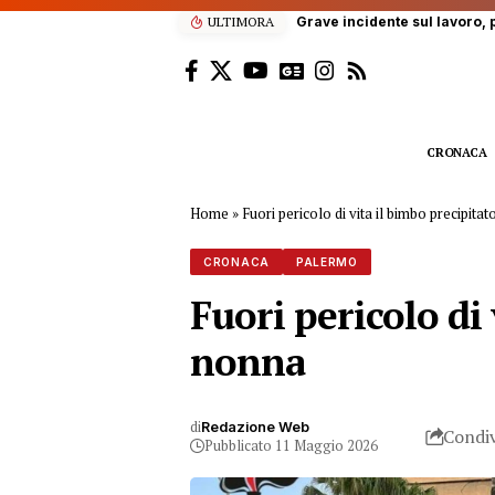
raio in gravi condizioni
ULTIMORA
CRONACA
Home
»
Fuori pericolo di vita il bimbo precipita
CRONACA
PALERMO
Fuori pericolo di 
nonna
di
Redazione Web
Condiv
Pubblicato 11 Maggio 2026