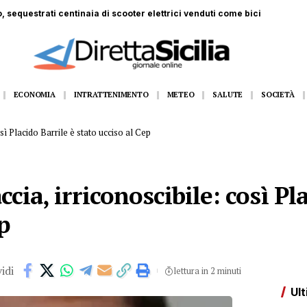
 ferito a Monte Pellegrino: trasportato a Villa Sofia
ECONOMIA
INTRATTENIMENTO
METEO
SALUTE
SOCIETÀ
osì Placido Barrile è stato ucciso al Cep
ccia, irriconoscibile: così Pl
p
idi
lettura in 2 minuti
Ult