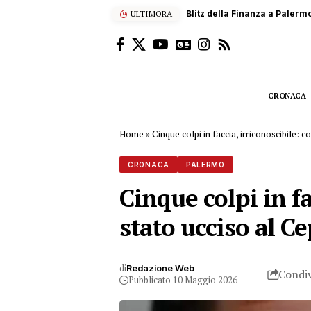
ULTIMORA
Scalatore francese di 22 anni
CRONACA
Home
»
Cinque colpi in faccia, irriconoscibile: c
CRONACA
PALERMO
Cinque colpi in fa
stato ucciso al Ce
di
Redazione Web
Condiv
Pubblicato 10 Maggio 2026