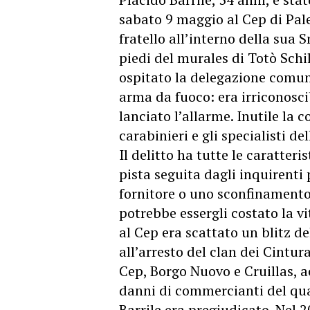
sabato 9 maggio al Cep di Pal
fratello all’interno della sua 
piedi del murales di Totò Schil
ospitato la delegazione comunal
arma da fuoco: era irriconoscib
lanciato l’allarme. Inutile la c
carabinieri e gli specialisti del
Il
delitto
ha tutte le caratteris
pista seguita dagli inquirenti
fornitore o uno sconfinamento 
potrebbe essergli costato la vi
al Cep era scattato un blitz d
all’arresto del clan dei Cintu
Cep, Borgo Nuovo e Cruillas, a
danni di commercianti del qua
Barrile era pregiudicato. Nel 