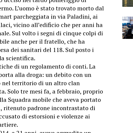
ermo. L’uomo è stato trovato morto dal
Smart parcheggiata in via Paladini, ai
laci, vicino all’edificio che per anni ha
e. Sul volto i segni di cinque colpi di
ile anche per il fratello, che ha
orsa dei sanitari del 118. Sul posto i
la scientifica.
tiche di un regolamento di conti. La
 porta alla droga: un debito con un
nel territorio di un altro clan
ta. Solo tre mesi fa, a febbraio, proprio
ella Squadra mobile che aveva portato
ra, ritenuto padrone incontrastato di
ccusato di estorsioni e violenze ai
rtiere.
2014, a 21 anni, aveva aggredito un