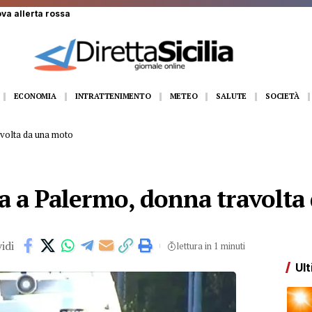
ECONOMIA
INTRATTENIMENTO
METEO
SALUTE
SOCIETÀ
avolta da una moto
da a Palermo, donna travolta
idi
lettura in 1 minuti
Ult