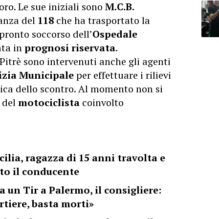
oro. Le sue iniziali sono
M.C.B.
lanza del
118
che ha trasportato la
pronto soccorso dell’
Ospedale
ata in
prognosi riservata
.
a Pitrè sono intervenuti anche gli agenti
lizia Municipale
per effettuare i rilievi
mica dello scontro. Al momento non si
i del
motociclista
coinvolto
ilia, ragazza di 15 anni travolta e
to il conducente
 un Tir a Palermo, il consigliere:
rtiere, basta morti»