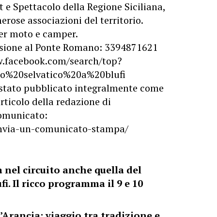
 e Spettacolo della Regione Siciliana,
erose associazioni del territorio.
er moto e camper.
ursione al Ponte Romano: 3394871621
w.facebook.com/search/top?
to%20selvatico%20a%20blufi
stato pubblicato integralmente come
rticolo della redazione di
 comunicato:
/invia-un-comunicato-stampa/
 nel circuito anche quella del
fi. Il ricco programma il 9 e 10
l’Arancia: viaggio tra tradizione e