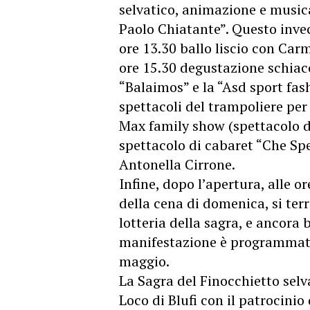
selvatico, animazione e musica
Paolo Chiatante”. Questo inve
ore 13.30 ballo liscio con Car
ore 15.30 degustazione schiacc
“Balaimos” e la “Asd sport fash
spettacoli del trampoliere per 
Max family show (spettacolo di
spettacolo di cabaret “Che Sp
Antonella Cirrone.
Infine, dopo l’apertura, alle o
della cena di domenica, si terr
lotteria della sagra, e ancora 
manifestazione è programmata
maggio.
La Sagra del Finocchietto selva
Loco di Blufi con il patrocinio