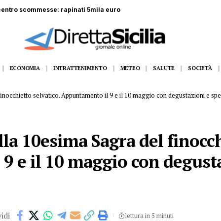
ta: operaio di 52 anni precipita da tre metri
ECONOMIA
INTRATTENIMENTO
METEO
SALUTE
SOCIETÀ
finocchietto selvatico. Appuntamento il 9 e il 10 maggio con degustazioni e spe
lla 10esima Sagra del finocch
9 e il 10 maggio con degust
idi
lettura in 5 minuti