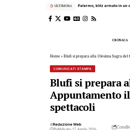
ULTIMORA
Dramma sul lavoro a Bolognet
CRONACA
Home
»
Blufi si prepara alla 10esima Sagra del 
COMUNICATI STAMPA
Blufi si prepara a
Appuntamento il 
spettacoli
di
Redazione Web
Condiv
Pubblicato 17 Aprile 2026