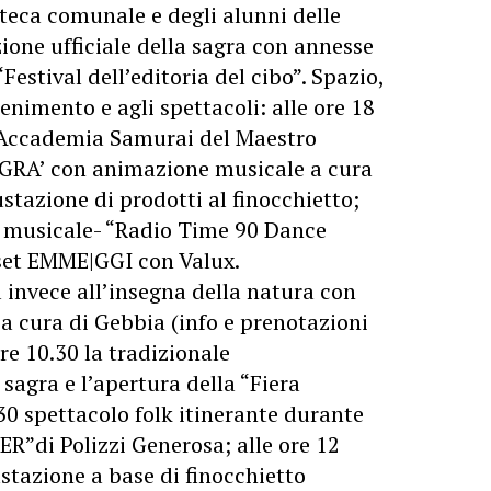
oteca comunale e degli alunni delle
azione ufficiale della sagra con annesse
 “Festival dell’editoria del cibo”. Spazio,
nimento e agli spettacoli: alle ore 18
d Accademia Samurai del Maestro
SAGRA’ con animazione musicale a cura
stazione di prodotti al finocchietto;
lo musicale- “Radio Time 90 Dance
 set EMME|GGI con Valux.
 invece all’insegna della natura con
a cura di Gebbia (info e prenotazioni
re 10.30 la tradizionale
sagra e l’apertura della “Fiera
.30 spettacolo folk itinerante durante
ER”di Polizzi Generosa; alle ore 12
ustazione a base di finocchietto