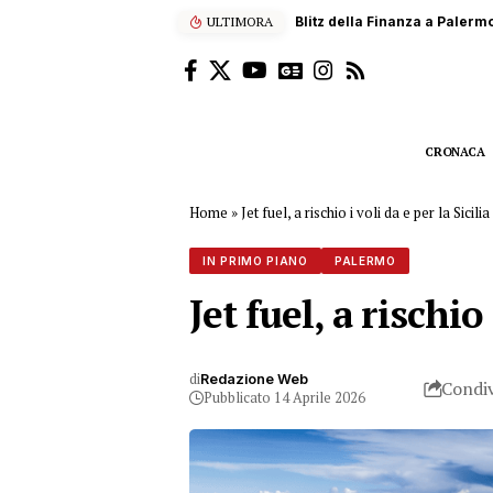
ULTIMORA
Scalatore francese di 22 anni
CRONACA
Home
»
Jet fuel, a rischio i voli da e per la Sicilia
IN PRIMO PIANO
PALERMO
Jet fuel, a rischio
di
Redazione Web
Condiv
Pubblicato 14 Aprile 2026