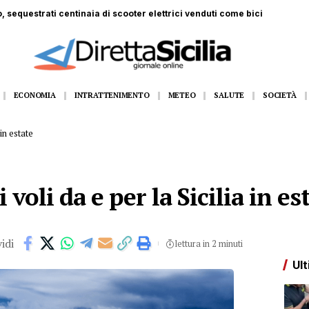
 ferito a Monte Pellegrino: trasportato a Villa Sofia
ECONOMIA
INTRATTENIMENTO
METEO
SALUTE
SOCIETÀ
 in estate
 i voli da e per la Sicilia in es
idi
lettura in 2 minuti
Ult