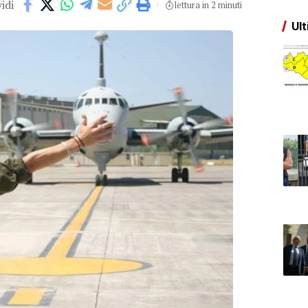
idi
lettura in 2 minuti
Ult