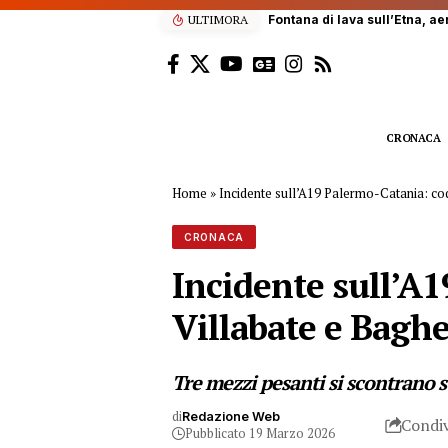
ULTIMORA
Palermo, orrore nei ristorant
CRONACA
Home
»
Incidente sull’A19 Palermo-Catania: cod
CRONACA
Incidente sull’A
Villabate e Baghe
Tre mezzi pesanti si scontrano su
di
Redazione Web
Condiv
Pubblicato 19 Marzo 2026