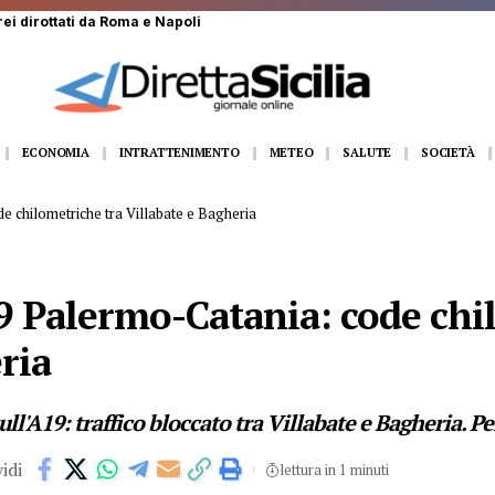
i: sequestrati 5 quintali di cibo
ECONOMIA
INTRATTENIMENTO
METEO
SALUTE
SOCIETÀ
e chilometriche tra Villabate e Bagheria
19 Palermo-Catania: code chi
ria
ll'A19: traffico bloccato tra Villabate e Bagheria. Per
idi
lettura in 1 minuti