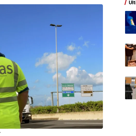
Ult
?