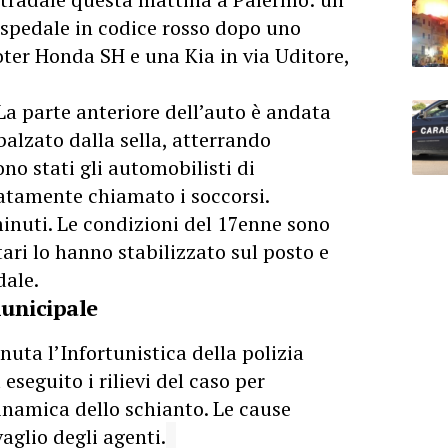
 ospedale in codice rosso dopo uno
ooter Honda SH e una Kia in via Uditore,
La parte anteriore dell’auto è andata
sbalzato dalla sella, atterrando
ono stati gli automobilisti di
tamente chiamato i soccorsi.
minuti. Le condizioni del 17enne sono
tari lo hanno stabilizzato sul posto e
dale.
municipale
enuta l’Infortunistica della polizia
seguito i rilievi del caso per
dinamica dello schianto. Le cause
aglio degli agenti.