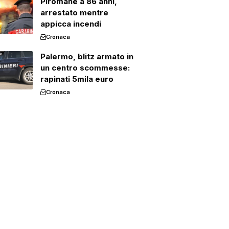
Piromane a 86 anni,
arrestato mentre
appicca incendi
Cronaca
Palermo, blitz armato in
un centro scommesse:
rapinati 5mila euro
Cronaca