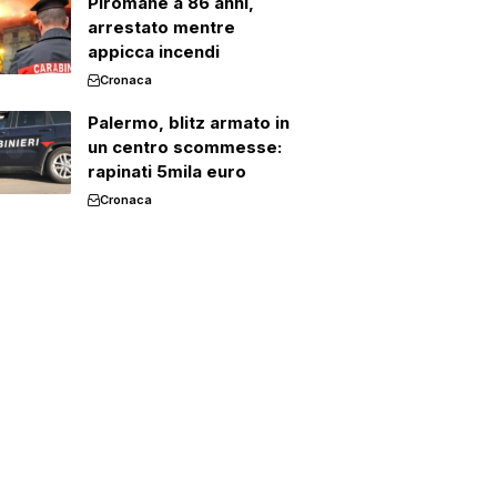
Piromane a 86 anni,
arrestato mentre
appicca incendi
Cronaca
Palermo, blitz armato in
un centro scommesse:
rapinati 5mila euro
Cronaca