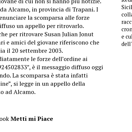
iovane di cui non si hanno più notizie.
Sici
da Alcamo, in provincia di Trapani. I
coll
enunciare la scomparsa alle forze
racc
ffuso un appello per ritrovarlo.
cron
che per ritrovare Susan Julian Jonut
e cu
ri e amici del giovane riferiscono che
dell
ia il 20 settembre 2003.
iatamente le forze dell’ordine ai
924502833″, è il messaggio diffuso oggi
ndo. La scomparsa è stata infatti
ne”, si legge in un appello della
so ad Alcamo.
book
Metti mi Piace