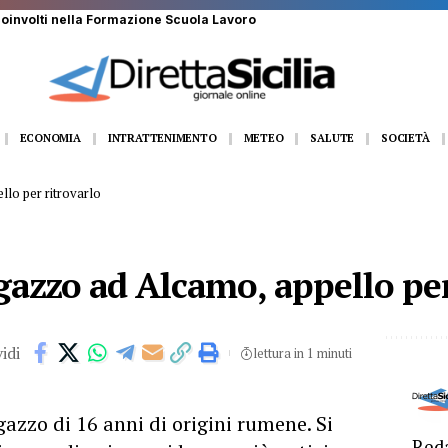
 coinvolti nella Formazione Scuola Lavoro
ECONOMIA
INTRATTENIMENTO
METEO
SALUTE
SOCIETÀ
lo per ritrovarlo
azzo ad Alcamo, appello per
idi
lettura in 1 minuti
zzo di 16 anni di origini rumene. Si
Reda