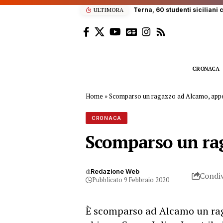
ULTIMORA
Terna, 60 studenti siciliani
CRONACA
Home
»
Scomparso un ragazzo ad Alcamo, appel
CRONACA
Scomparso un rag
di
Redazione Web
Condiv
Pubblicato 9 Febbraio 2020
È scomparso ad Alcamo un raga