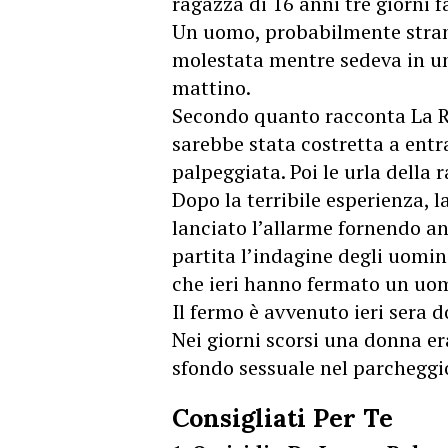
ragazza di 16 anni tre giorni 
Un uomo, probabilmente strani
molestata mentre sedeva in un
mattino.
Secondo quanto racconta La Re
sarebbe stata costretta a entr
palpeggiata. Poi le urla della 
Dopo la terribile esperienza, 
lanciato l’allarme fornendo a
partita l’indagine degli uomi
che ieri hanno fermato un uom
Il fermo è avvenuto ieri sera d
Nei giorni scorsi una donna er
sfondo sessuale nel parcheggio
Consigliati Per Te