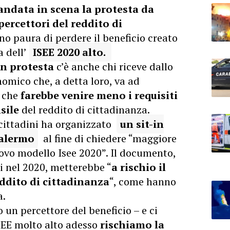
andata in scena la protesta da
percettori del reddito di
o paura di perdere il beneficio creato
 dell’
ISEE 2020 alto.
 in protesta
c’è anche chi riceve dallo
nomico che, a detta loro, va ad
o che
farebbe venire meno
i requisiti
sile
del reddito di cittadinanza.
 cittadini ha organizzato
un sit-in
Palermo
al fine di chiedere “maggiore
uovo modello Isee 2020”. Il documento,
i nel 2020, metterebbe “
a rischio il
reddito di cittadinanza
“, come hanno
a.
 un percettore del beneficio – e ci
SEE molto alto adesso
rischiamo la