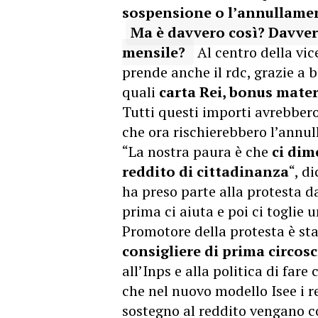
sospensione o l’annullamen
Ma è davvero così? Davvero
mensile?
Al centro della vic
prende anche il rdc, grazie a 
quali
carta Rei, bonus matern
Tutti questi importi avrebbero 
che ora rischierebbero l’annul
“La nostra paura è che
ci dim
reddito di cittadinanza
“, d
ha preso parte alla protesta da
prima ci aiuta e poi ci toglie u
Promotore della protesta è st
consigliere di prima circos
all’Inps e alla politica di fare
che nel nuovo modello Isee i r
sostegno al reddito vengano co