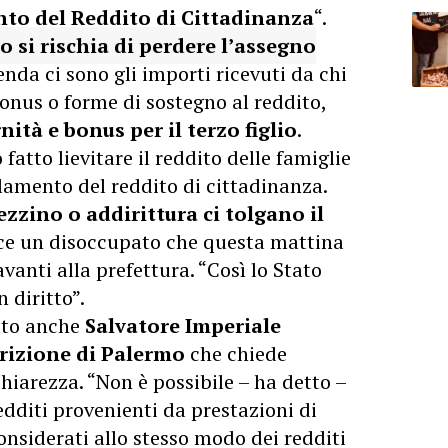
to del Reddito di Cittadinanza
“.
 si rischia di perdere l’assegno
enda ci sono gli importi ricevuti da chi
bonus o forme di sostegno al reddito,
ità e bonus per il terzo figlio
.
fatto lievitare il reddito delle famiglie
lamento del reddito di cittadinanza.
ezzino o
addirittura ci tolgano il
ice un disoccupato che questa mattina
vanti alla prefettura. “Così lo Stato
n diritto”.
ato anche
Salvatore Imperiale
crizione di Palermo
che chiede
 chiarezza. “Non è possibile – ha detto –
edditi provenienti da prestazioni di
nsiderati allo stesso modo dei redditi