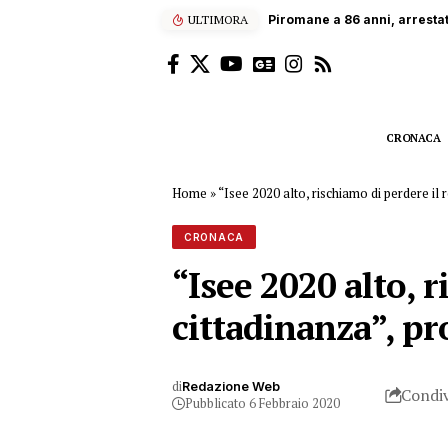
ULTIMORA
Piromane a 86 anni, arresta
CRONACA
Home
»
“Isee 2020 alto, rischiamo di perdere il 
CRONACA
“Isee 2020 alto, r
cittadinanza”, pr
di
Redazione Web
Condiv
Pubblicato 6 Febbraio 2020