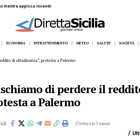
to mentre appicca incendi
ECONOMIA
INTRATTENIMENTO
METEO
SALUTE
SOCIETÀ
reddito di cittadinanza”, protesta a Palermo
ischiamo di perdere il reddit
otesta a Palermo
idi
lettura in 3 minuti
Ult