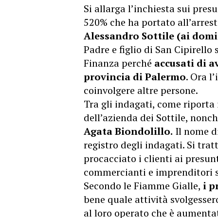
Si allarga l’inchiesta sui presun
520% che ha portato all’arres
Alessandro Sottile (ai domic
Padre e figlio di San Cipirello
Finanza perché
accusati di a
provincia di Palermo
. Ora l
coinvolgere altre persone.
Tra gli indagati, come riporta i
dell’azienda dei Sottile, nonc
Agata Biondolillo.
Il nome di
registro degli indagati. Si tra
procacciato i clienti ai presun
commercianti e imprenditori su
Secondo le Fiamme Gialle,
i p
bene quale attività svolgessero
al loro operato che è aumentat