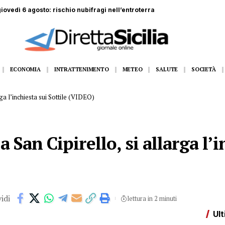
 giovedì 6 agosto: rischio nubifragi nell’entroterra
ECONOMIA
INTRATTENIMENTO
METEO
SALUTE
SOCIETÀ
rga l’inchiesta sui Sottile (VIDEO)
 San Cipirello, si allarga l’i
idi
lettura in 2 minuti
Ult