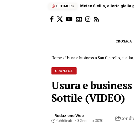
ULTIMORA
Meteo Sicilia, allerta gialla
CRONACA
Home
»
Usura e business a San Cipirello, si alla
CRONACA
Usura e business a
Sottile (VIDEO)
di
Redazione Web
Condiv
Pubblicato 30 Gennaio 2020