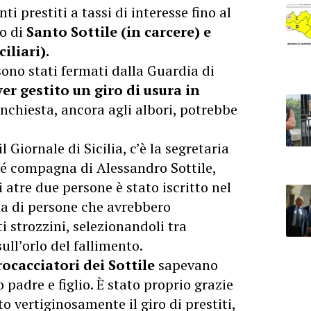
ti prestiti a tassi di interesse fino al
to di
Santo Sottile (in carcere) e
iliari).
 sono stati fermati dalla Guardia di
ver gestito un giro di usura in
’inchiesta, ancora agli albori, potrebbe
l Giornale di Sicilia, c’è la segretaria
hé compagna di Alessandro Sottile,
 atre due persone è stato iscritto nel
tta di persone che avrebbero
ti strozzini, selezionandoli tra
ll’orlo del fallimento.
rocacciatori dei Sottile
sapevano
 padre e figlio. È stato proprio grazie
o vertiginosamente il giro di prestiti,