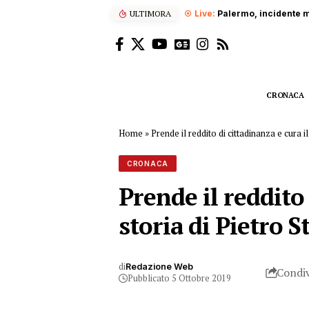
 notte alla Favorita
ULTIMORA
CRONACA
Home
»
Prende il reddito di cittadinanza e cura i
CRONACA
Prende il reddito 
storia di Pietro S
di
Redazione Web
Condiv
Pubblicato 5 Ottobre 2019