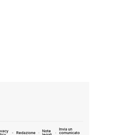
Invia un
ivacy
Note
Redazione
comunicato
licy
legali