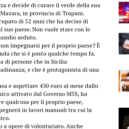
za e decide di curare il verde della sua
Mazara, in provincia di Trapani.
ccupato di 52 anni che ha deciso di
al suo paese. Non vuole stare con le
ssidio seduto.
 non impegnarsi per il proprio paese? È
nda che si è posto qualche tempo fa.
a di persone che in Sicilia
ttadinanza
, e che è protagonista di una
asa e aspettare 430 euro al mese dallo
ico attivato dal Governo M5S, ha
re qualcosa per il proprio paese,
egnerà in lavori manuali tra cui la
ico.
a opere di volontariato. Anche