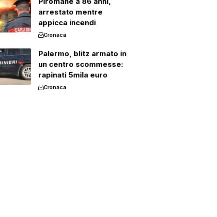
Piromane a 86 anni,
arrestato mentre
appicca incendi
Cronaca
Palermo, blitz armato in
un centro scommesse:
rapinati 5mila euro
Cronaca