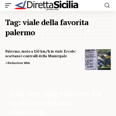
Tag:
viale della favorita
palermo
Palermo, moto a 150 km/h in viale Ercole:
scattano i controlli della Municipale
di
Redazione Web
Your one-stop resource for
medical news and
education.