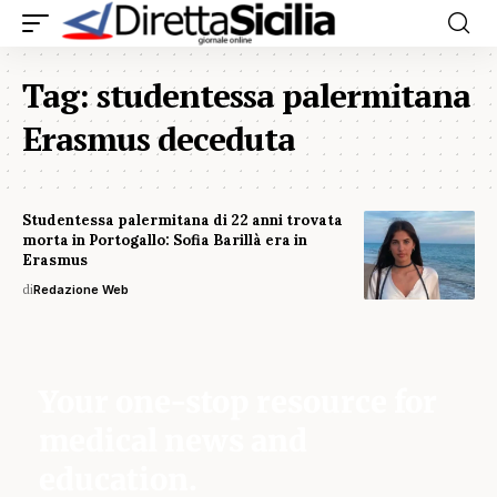
Tag:
studentessa palermitana
Erasmus deceduta
Studentessa palermitana di 22 anni trovata
morta in Portogallo: Sofia Barillà era in
Erasmus
di
Redazione Web
Your one-stop resource for
medical news and
education.