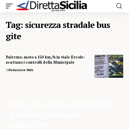
Tag:
sicurezza stradale bus
gite
Palermo, moto a 150 km/h in viale Ercole:
scattano i controlli della Municipale
di
Redazione Web
Your one-stop resource for
medical news and
education.