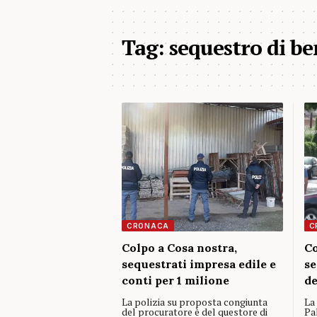
Tag:
sequestro di be
CRONACA
C
Colpo a Cosa nostra,
Co
sequestrati impresa edile e
se
conti per 1 milione
de
La polizia su proposta congiunta
La
del procuratore è del questore di
Pa