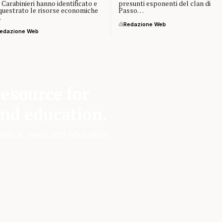
 Carabinieri hanno identificato e
presunti esponenti del clan di
questrato le risorse economiche
Passo…
…
di
Redazione Web
edazione Web
esource for
nd education.
edical news and education.