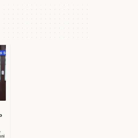
o
e
uni