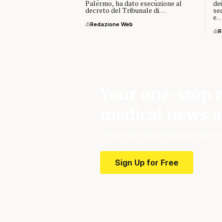
Palermo, ha dato esecuzione al
dei
decreto del Tribunale di…
se
e
di
Redazione Web
di
R
Your one-stop r
medical news a
Your one-stop resource for m
Sign Up for Free