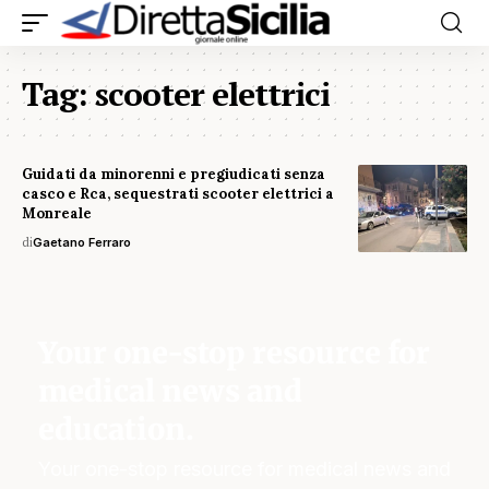
Tag:
scooter elettrici
Guidati da minorenni e pregiudicati senza
casco e Rca, sequestrati scooter elettrici a
Monreale
di
Gaetano Ferraro
Your one-stop resource for
medical news and
education.
Your one-stop resource for medical news and