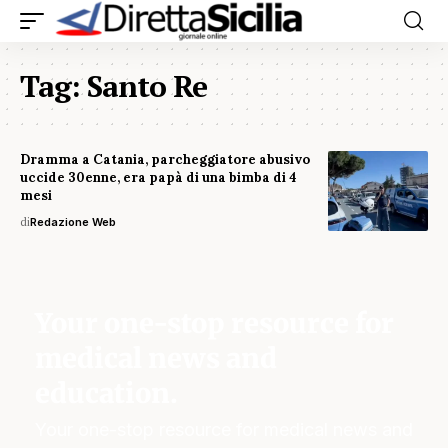
Tag:
Santo Re
Dramma a Catania, parcheggiatore abusivo
uccide 30enne, era papà di una bimba di 4
mesi
di
Redazione Web
Your one-stop resource for
medical news and
education.
Your one-stop resource for medical news and