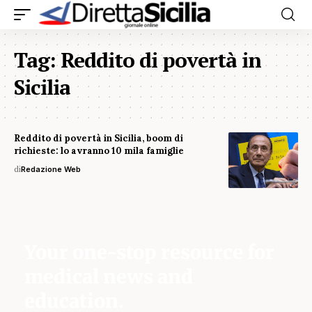
Tag:
Reddito di povertà in
Sicilia
Reddito di povertà in Sicilia, boom di
richieste: lo avranno 10 mila famiglie
di
Redazione Web
Your one-stop resource for
medical news and
education.