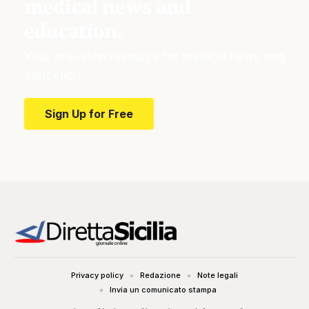
medical news and
education.
Your one-stop resource for medical news and
education.
Sign Up for Free
Privacy policy
Redazione
Note legali
Invia un comunicato stampa