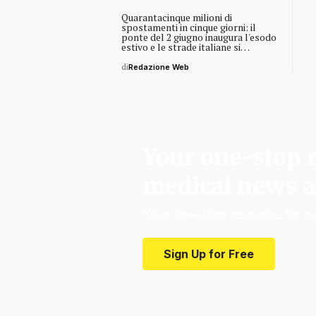
Quarantacinque milioni di
spostamenti in cinque giorni: il
ponte del 2 giugno inaugura l'esodo
estivo e le strade italiane si…
di
Redazione Web
Your one-stop r
medical news a
Your one-stop resource for m
Sign Up for Free