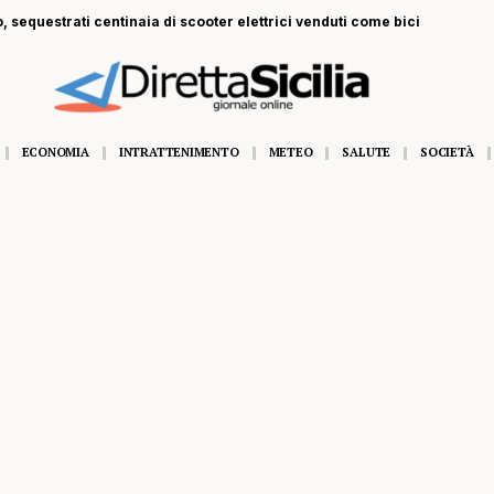
, sequestrati centinaia di scooter elettrici venduti come bici
ECONOMIA
INTRATTENIMENTO
METEO
SALUTE
SOCIETÀ