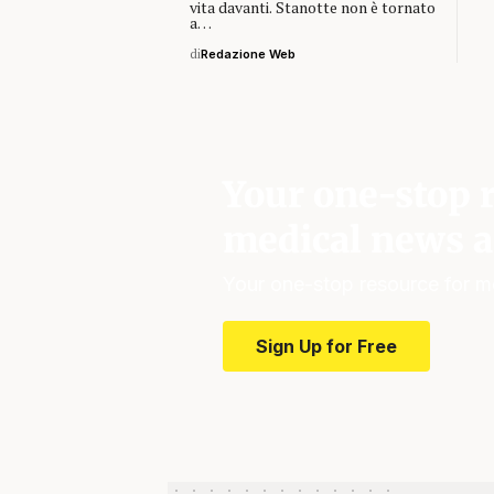
vita davanti. Stanotte non è tornato
a…
di
Redazione Web
Your one-stop r
medical news a
Your one-stop resource for m
Sign Up for Free