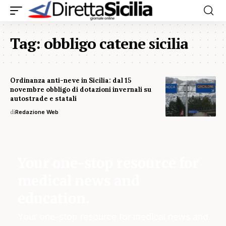
Tag:
obbligo catene sicilia
Ordinanza anti-neve in Sicilia: dal 15
novembre obbligo di dotazioni invernali su
autostrade e statali
di
Redazione Web
Your one-stop resource for
medical news and
education.
Your one-stop resource for medical news and